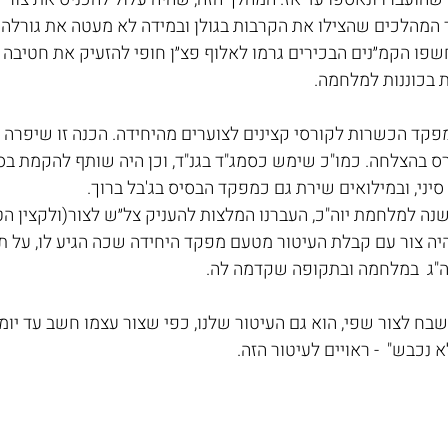
ד המהלכים שהצילו את הקרבות בגולן ובמידה לא מעטה את גורלה 
ות בכוננות למלחמה.
מפקד הכשרות לקורסי קצינים לצוערים מהיחידה. הכנה זו שיפרה 
ס בהצלחה. כמו"כ שימש כסמג"ד בגנ"ד, וכן היה שותף להקמת בסיס
יני, ובמילואים שירת גם כמפקד הבסיס בג'בל ברוך.
נתיים לפני מותו, 50 שנה למלחמת יוה"כ, העברנו המלצות להעניק צל״ש לצור(ולקצין
היה צור עם קבלת העיטור מטעם מפקד היחידה שכה הגיע לו, על ת
ה"ג  במלחמה ובתקופה שקדמה לה. 
בח לצור שפי, הוא גם העיטור שלנו, כפי שצור עצמו חשב עד יומו ה
 נכבש"  - ראויים לעיטור הזה.  