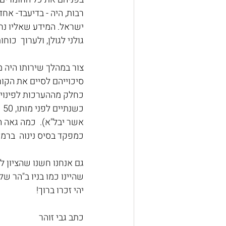
רבות, היה - בדיעבד- אח
גולני לגולן, ולערוך  כוח
צור במהלך שירותו היה 
סיכוייהם לסיים את הקור
כחלק מההערכות לפינוי ס
כש
אשר יבל"א).  כמה גאה 
כמפקד בסיס נינוה  ברמ
גם אנחנו חשנו שהציון לש
שהיינו כמו בניו ב"הר שלא
יהי זכרו ברוך!
כתב גבי זוהר  