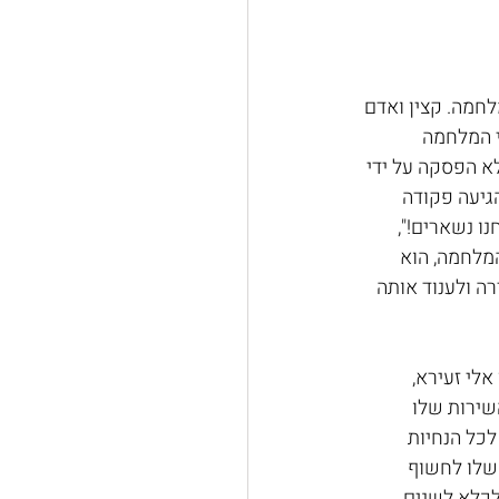
חמה. קצין ואדם 
 המלחמה 
א הפסקה על ידי 
גיעה פקודה 
ו נשארים!", 
המלחמה, הוא 
ה ולענוד אותה 
לי זעירא, 
שירות שלו 
לכל הנחיות 
3 לבסיס והורה לקב״רים שלו לחשוף 
לכלא לשנים 