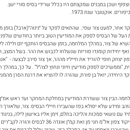
וצפוף ושכן במבנים שמקצתם היו בכלל שרידי בסיס סורי ישן.
ורים. אוקטובר שנת 1973.
 אחר, למעט צור שפי,  שהתאים לפקד על ״נינוה״(ארבל) בזמן מל
העל של הבסיס לספק את המודיעין הטוב ביותר בחודשים שלפני
שיא של צור, במהלך המלחמה, בזמן שהבסיס הותקף יום ולילה לל
ואף יחידות קומנדו סוריות שנשלחו לכבוש את ההר. בשל המצב, ה
ן יצחק חופי להוריד את חייליו מההר, אך צור סירב לבצעה -  "אנחנ
ת, "וממשיכים לספק מודיעין חיוני ונחוץ לצה״ל" . על כך, במהלך 
 היחידה, יואל בן פורת, שהורה לו להוציא את דרגת הסרן מהמגיר
לחמה הבין צור ששדרת המודיעין במחלקת המחקר ועד ראש אמ״ן א
הב ומידע שלא יסולא בפז שהעבירו חיילי הבסיס. צור, שלאורך ה
 עם נושאי סמכות והליכה בתלם, זימן אליו באישון לילה, בניגוד 
בטחון השדה, את קמ״ן פיקוד צפון אל"מ חגי מן ואת קמ״ן אוגדה 6
שהועברו ונאספו עד אז. המהלך הזה, שהיה עלול להכניס את צור 