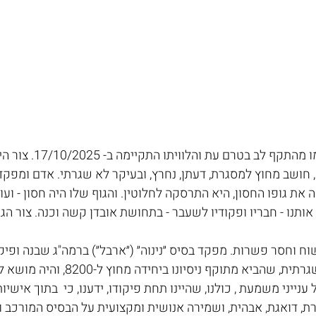
רס"ן צור שפי הלך לעולמו מהתקף לב
ם, חושב מחוץ למסגרת, דעתן, נחרץ, ובעיקר לא שגרתי. אדם ומפק
ת גופו החסון, היא התרסקה לחלוטין. והגוף שלו היה חסון - ועוד 
נו - חבריו ופקודיו לשעבר - בתחושת אובדן קשה וכנה. צור הגיע ליח
ח וחסר פשרות. מפקד בסיס ״נינוה״ (״ארבל״) ברמה"ג שבנה ופיק
בצלמו ובשיטתו הבלתי שגרתית, שהביא מתוקף ניסיונו
ענייני משמעת , כולנו, שהיינו תחת פיקודו, ידענו, כי  בתוך אישיו
, דואגת, אבהית, ושמירה אנושית ומקצועית על הבסיס המורכב ו