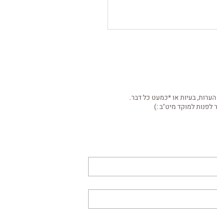
הערות, בעיות או *כמעט כל דבר.
 לפנות למוקד מיט"ב :)
ת היחידה לקראת מלחמת
הימים