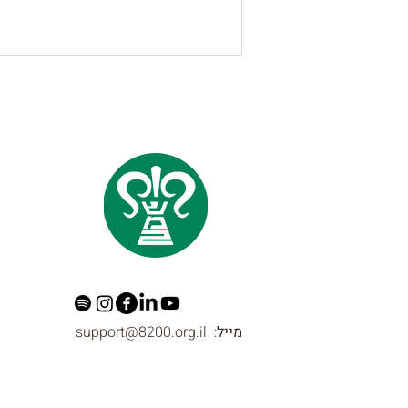
"דגיג" - מערכת לסריקת
הספקטרום בתחום התג"מ הטקטי
(MHz 30-100)
מייל
support@8200.org.il :