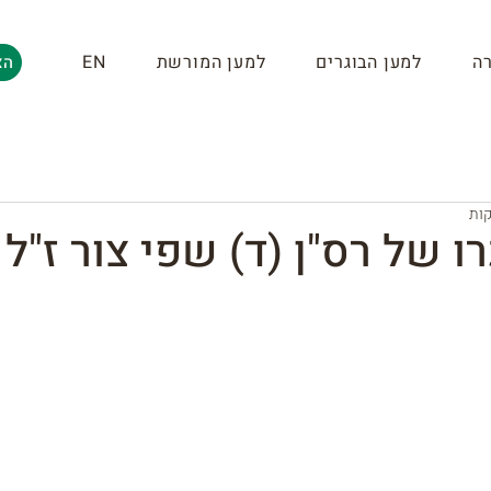
ה
למען הבוגרים
למען המורשת
EN
הצ
ו של רס"ן (ד) שפי צור ז"ל