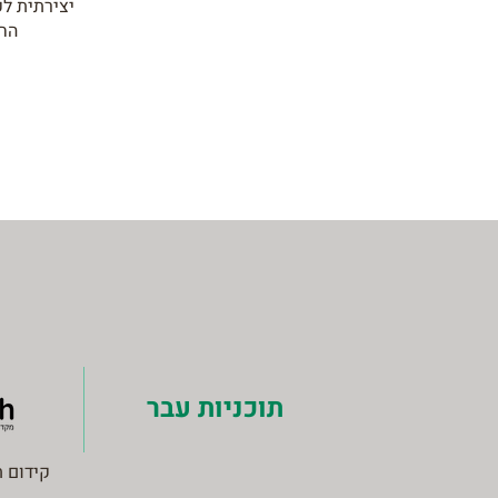
יצירתית לק
החב
תוכניות עבר
קידום ת