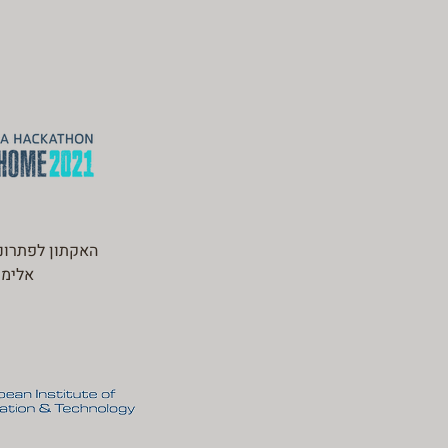
האקתון לפתרונו
אלימ