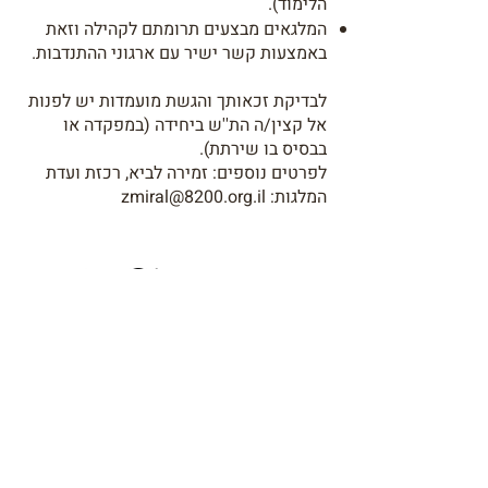
הלימוד).
המלגאים מבצעים תרומתם לקהילה וזאת
באמצעות קשר ישיר עם ארגוני ההתנדבות.
לבדיקת זכאותך והגשת מועמדות יש לפנות
אל קצין/ה הת''ש ביחידה (במפקדה או
בבסיס בו שירתת).
לפרטים נוספים: זמירה לביא, רכזת ועדת
המלגות:
zmiral@8200.org.il
צרו קשר
כאן אפשר לשלוח לנו שאלות, תהיות,
הערות, בעיות או *כמעט כל דבר.
*גיוס ליחידה זה לא בגזרה שלנו. אפשר
לפנות למוקד מיט"ב :)