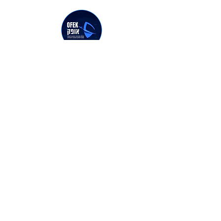
בודק/ת בטחוני/ת בחו"ל