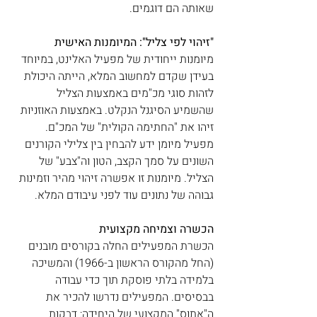
שאותה הם דוגמים.
"זיהוי לפי צליל": המיומנות האישית
מיומנות ייחודית של מפעיל האלינט, במיוחד 
בעידן שקדם למחשוב המלא, הייתה היכולת 
לזהות סוגי מכ"מים באמצעות הצליל 
שהשמיע הסיגנל הנקלט. באמצעות האוזניות 
זיהו את "החתימה הקולית" של המכ"ם. 
מפעיל מיומן ידע להבחין בין צלילי הקורנים 
השונים על סמך הקצב, הטון וה"צבע" של 
הצליל. מיומנות זו אפשרה זיהוי מהיר וזמינות 
גבוהה של נתונים עוד לפני עיבודם המלא.
הכשרה וצמיחה מקצועית
הכשרת המפעילים החלה בקורסים מובנים 
(החל מהקורס הראשון ב-1966) והמשיכה 
בלמידה בלתי פוסקת תוך כדי עבודה 
בבסיסים. המפעילים נדרשו להכיר את 
ה"אתוס" המקצועי של היחידה: דבקות 