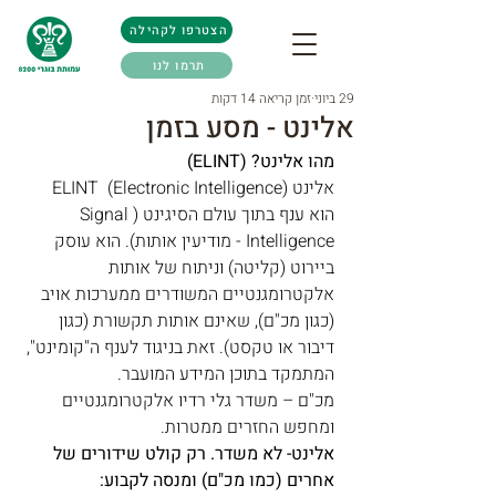
הצטרפו לקהילה
תרמו לנו
29 ביוני
זמן קריאה 14 דקות
אלינט - מסע בזמן
מהו אלינט? (ELINT)
אלינט (Electronic Intelligence)  ELINT  
הוא ענף בתוך עולם הסיגינט (Signal 
Intelligence - מודיעין אותות). הוא עוסק 
ביירוט (קליטה) וניתוח של אותות 
אלקטרומגנטיים המשודרים ממערכות אויב 
(כגון מכ"ם), שאינם אותות תקשורת (כגון 
דיבור או טקסט). זאת בניגוד לענף ה"קומינט", 
המתמקד בתוכן המידע המועבר. 
מכ"ם – משדר גלי רדיו אלקטרומגנטיים 
ומחפש החזרים ממטרות.
אלינט- לא משדר. רק קולט שידורים של 
אחרים (כמו מכ"ם) ומנסה לקבוע: