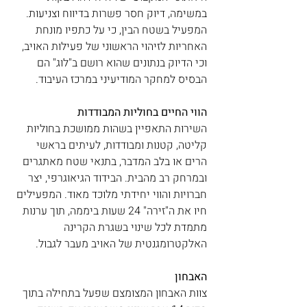
במשימה, דיוק חסר פשרות בדיווח וצניעות. 
המפעיל בשטח הבין, כי על כתפיו מונחת 
האחריות לזיהוי הראשוני של פעילות האויב, 
וכי הדיוק בנתונים שהוא רושם ב"לוג" הם 
הבסיס למחקר המודיעיני במרכז העיבוד.
הווי החיים בחוליות המבודדות
השירות התאפיין בשהות ממושכת בחוליות 
קליטה, קטנות ומבודדות, לעיתים בראשי 
הרים או בלב המדבר, בתנאי שטח מאתגרים 
ובמרחק רב מהבית. הבידוד הגיאוגרפי, יצר 
חברויות והווי יחידתי מלוכד מאוד. המפעילים 
חיו את ה"זירה" 24 שעות ביממה, תוך ערנות 
מתמדת לכל שינוי בשגרת הקרינה 
האלקטרומגנטית של האויב מעבר לגבול.   
האבחון
צוות האבחון המצומצם שפעל בתחילה בתוך 