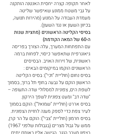
לאחר תקופה קצרה יחסית האנטנה הותקנה 
על גבי משטח ממונע שאיפשר שליטה 
מעמדת העבודה על המנוע (מהירות תנועה, 
בכיוון השעון או נגד השעון).
בסיסי הקליטה הראשונים (מחצית שנות 
ה-60 של המאה הקודמת)
עם התפתחות המערך, עלה הצורך בפריסה 
גיאוגרפית שתאפשר כיסוי, לפחות ברמה 
ראשונית, של זירות האויב. הבסיסים 
הראשונים הוקמו במיקומים הבאים : 
בסיס נחום (חוליית "זכי"): בסיס הקליטה 
הראשון הוקם על גבעה בחוף תל ברוך, בסמוך 
לשפת הים, צפונית למסלולי שדה התעופה – 
"שדה דב" ומעט צפונית לשפך הירקון. 
בסיס אררט (חוליית "שמואל"): הוקם בסמוך 
לעיר צפת כדי לספק מענה לחזית הצפונית. 
בסיס חרמון (חוליית "צבי"): הוקם על הר קרן, 
ממש על גבול מצרים (בגבולות שלפני 1967) 
בצפון מערב הנגב. הגישה אליו באותם ימים 