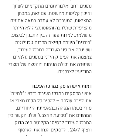
נתונים רחב ואלגוריתמים מתקדמים לשיוך 
ואיכון קליטות מהשטח. עם זאת, במבחן 
המציאות, המערכת לא עמדה במאה אחוזים 
מהציפיות שתלו בה והאוטומציה לא הייתה 
מושלמת. למרות פער זה בין התכנון לביצוע, 
"בירנית" היוותה קפיצת מדרגה טכנולוגית 
ששינתה את פני העבודה במרכז העיבוד, 
צמצמה את העיסוק הידני בנתונים גולמיים 
ושיפרה את יכולת הניתוח וההפצה של תוצרי 
המודיעין לצרכנים.
דמות איש הדסק במרכז העיבוד
אנשי הדסקים במרכז העיבוד נדרשו "לחיות" 
את הזירה שלהם – להכיר כל מכ"ם מצרי או 
סורי בשמו המזהה ובמאפייניו הייחודיים, 
המהווים את "טביעת האצבע" שלו. הקשר בין 
המרכז העיבוד לבסיסי הקליטה היה הדוק 
ורציף 24/7 . הדסקים הנחו את האיסוף 