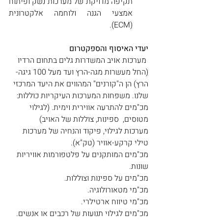
תקיפה מדויקת של מערכות נשק ופיתוח 
אמצעי הגנה ולוחמה אלקטרונית 
(ECM). 
יעדי האיסוף והספקטרום
 מערכות אויב המשדרות גלים בתחום הרדיו 
(החל מעשרות מגה-הרץ ועד מעל 100 גיגה- 
הרץ) הן ה"קורנים" המהווים את היעד המרכזי 
שלנו. משפחות המערכות העיקריות כוללות: 
מכ"מים להתרעה אווירית וימית. (לגילוי 
מטוסים,  ספינות, צוללות של האויב)
מערכות לגילוי, פיקוד והנחיה של מערכות 
טילי קרקע-אוויר (טק"א). 
מכ"מים המותקנים על פלטפורמות אוויריות 
שונות.
מכ"מים על ספינות וצוללות.
מכ"מי מטאורולוגיה.
מכ"מי טיווח ארטילרי.
מכ"מים לגילוי תנועות של רכבים או אנשים.