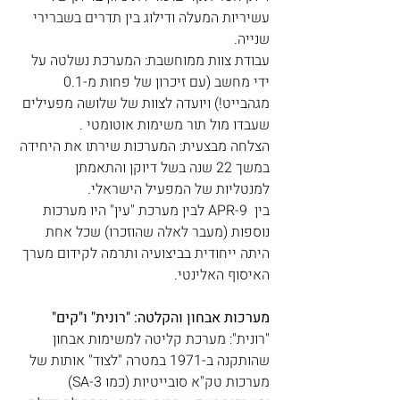
עשיריות המעלה ודילוג בין תדרים בשברירי 
שנייה. 
עבודת צוות ממוחשבת: המערכת נשלטה על 
ידי מחשב (עם זיכרון של פחות מ-0.1 
מגהבייט!) ויועדה לצוות של שלושה מפעילים 
שעבדו מול תור משימות אוטומטי . 
הצלחה מבצעית: המערכות שירתו את היחידה 
במשך 22 שנה בשל דיוקן והתאמתן 
למנטליות של המפעיל הישראלי. 
בין  APR-9 לבין מערכת "עין" היו מערכות 
נוספות (מעבר לאלה שהוזכרו) שכל אחת 
היתה ייחודית בביצועיה ותרמה לקידום מערך 
האיסוף האלינטי. 
מערכות אבחון והקלטה: "רונית" ו"קים"
"רונית": מערכת קליטה למשימות אבחון 
שהותקנה ב-1971 במטרה "לצוד" אותות של 
מערכות טק"א סובייטיות (כמו SA-3) 