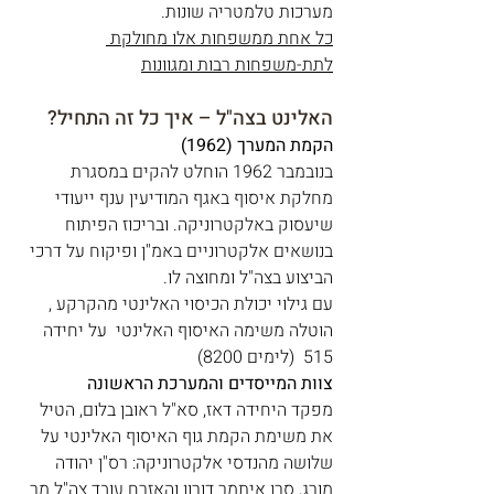
מערכות טלמטריה שונות.
כל אחת ממשפחות אלו מחולקת 
לתת-משפחות רבות ומגוונות
האלינט בצה"ל – איך כל זה התחיל?
הקמת המערך (1962)
בנובמבר 1962 הוחלט להקים במסגרת 
מחלקת איסוף באגף המודיעין ענף ייעודי 
שיעסוק באלקטרוניקה. ובריכוז הפיתוח 
בנושאים אלקטרוניים באמ"ן ופיקוח על דרכי 
הביצוע בצה"ל ומחוצה לו. 
עם גילוי יכולת הכיסוי האלינטי מהקרקע , 
הוטלה משימה האיסוף האלינטי  על יחידה 
515  (לימים 8200) 
צוות המייסדים והמערכת הראשונה
מפקד היחידה דאז, סא"ל ראובן בלום, הטיל 
את משימת הקמת גוף האיסוף האלינטי על 
שלושה מהנדסי אלקטרוניקה: רס"ן יהודה 
מורג, סרן איתמר דורון והאזרח עובד צה"ל מר 