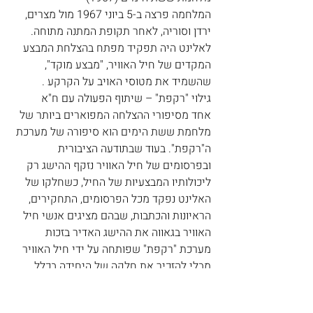
המלחמה פרצה ב-5 ביוני 1967 מול מצרים, 
ירדן וסוריה, לאחר תקופת המתנה מתוחה. 
לאלינט היה תפקיד מפתח בהצלחת המבצע 
המקדים של חיל האוויר, "מבצע מוקד", 
שהשמיד את מטוסי האויב על הקרקע . 
גילוי "רקפת" – שיתוף הפעולה עם ח"א
אחד מסיפורי ההצלחה המפוארים ביותר של 
מלחמת ששת הימים הוא סיפורה של מערכת 
ה"רקפת". בעוד שבתודעה הציבורית 
ובפרסומים של חיל האוויר נזקף ההישג רק 
ליכולותיו המבצעיות של החיל, כשחלקו של 
האלינט נפקד מכל הפרסומים, התחקירים, 
הראיונות והכתבות, שבהם מציגים אנשי חיל 
האוויר בגאווה את ההישג האדיר בזכות 
מערכת "רקפת" שפותחה על ידי חיל האוויר 
מבלי להזכיר את חלקה של היחידה בכלל 
וחלקו של האלינט בפרט. 
המשמעות המבצעית: הגילוי של האלינט 