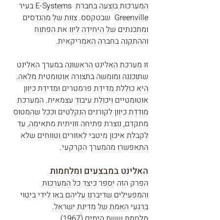
המערכות בוצעה בחברת  E-Systems בעיר 
Greenville  שבטקסס. צוות של מהנדסים 
ומתכנתים של היחידה ליוו את הפתוח 
וההתקנה בחברה האמריקאית. 
זו מערכת האלינט הראשונה במערך האלינט 
שתוכננה ומומשה בתצורה אוטומטית מלאה. 
היא כוללת מדידת פרמטרים ומדידת כיוון 
אוטומטיים ויכולת עיבוד עצמאית. המערכת 
מודדת כיוון לקורנים הנקלטים וככל שהמטוס 
מתקדם, נוצרת פתיחה זוויתית מתאימה, עד 
לקבלת איכון מיטבי לאזורים וטווחים שלא 
התאפשרו מהמערך הקרקעי.
האלינט במבצעים ומלחמות
הפרק הזה יספר כיצד כל המערכות 
והמפעילים שדיברנו עליהם באו לידי ביטוי 
ברגעי האמת של מדינת ישראל.
מלחמת ששת הימים (1967)