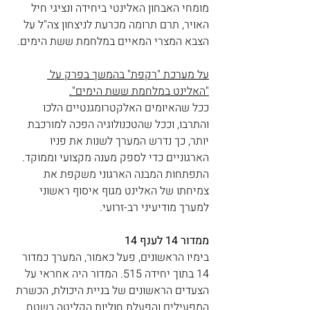
מומחי האבחון האלינטי ביחידה ונציגי חיל 
האויר, תרם תרומה מכרעת לניצחון צה"ל על 
הצבא המצרי המאיים במלחמת ששת הימים.
על מערכת "רקפת" בהמשך בפרק על 
"האלינט במלחמת ששת הימים".
ככל שהאיומים האלקטרומגנטיים הלכו 
והתרבו, וככל שהטכנולוגיה הפכה למורכבת 
יותר, כך נדרש המערך לשנות את פניו 
הארגוניים כדי לספק מענה מקצועי וממוקד. 
התפתחות המבנה הארגוני משקפת את 
צמיחתו של האלינט מגוף איסוף ראשוני 
למערך מודיעיני רב-זרועי.
ממדור 14 לענף 14
בימיו הראשונים, פעל כאמור, המערך כמדור 
14 בתוך יחידה 515. המדור היה אחראי על 
הצעדים הראשונים של בניית היכולת, הכשרת 
המפעילים והפעלת חוליות הקליטה בשטח.