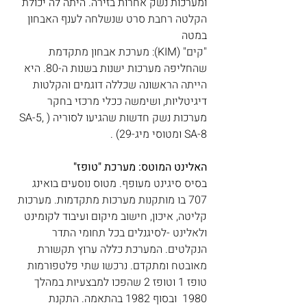
ומערכות נשק אחרות בזירה. היתה לה יכולת 
הקלטה רחבת סרט שנשלחה לענף האבחון 
במטה 
"קים" (KIM): מערכת אבחון מתקדמת 
שהחליפה מערכות ישנות בשנות ה-80. היא 
הייתה הראשונה שכללה דוגמים והקלטות 
דיגיטליות, ושימשה ככלי מרכזי בחקר 
מערכות נשק חדשות שהגיעו לסוריה (SA-5, 
SA-8 ומטוסי מיג-29) . 
האלינט המוטס: מערכת "טופז"
בסיס סיגינט מעופף. מטוס נוסעים בואינג 
707 בו מותקנות מערכות מתקדמות. מערכות 
קליטה, איכון, חישוב מיקום ועיבוד לקומינט 
ולאלינט -לסיגנלים בכל תחומי התדר 
הנקלטים. המערכת כללה ערוץ תקשורת 
מאובטח ומתקדם. נרכשו שתי פלטפורמות 
טופז 1 וטופז 2 שהפכו למבצעיות במהלך 
1980  ובסוף 1982 בהתאמה. התקנת 