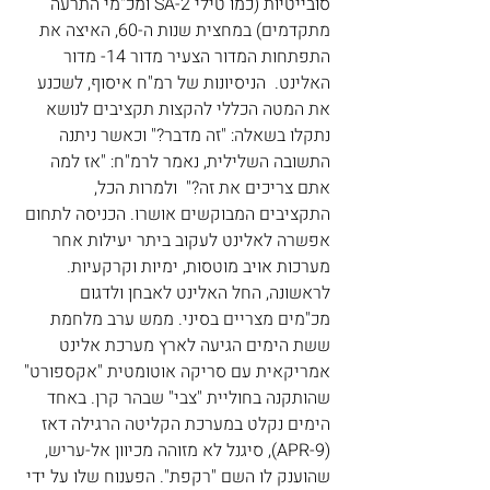
סובייטיות (כמו טילי SA-2 ומכ"מי התרעה 
מתקדמים) במחצית שנות ה-60, האיצה את 
התפתחות המדור הצעיר מדור 14- מדור 
האלינט.  הניסיונות של רמ"ח איסוף, לשכנע 
את המטה הכללי להקצות תקציבים לנושא 
נתקלו בשאלה: "זה מדבר?" וכאשר ניתנה 
התשובה השלילית, נאמר לרמ"ח: "אז למה 
אתם צריכים את זה?"  ולמרות הכל, 
התקציבים המבוקשים אושרו. הכניסה לתחום 
אפשרה לאלינט לעקוב ביתר יעילות אחר 
מערכות אויב מוטסות, ימיות וקרקעיות. 
לראשונה, החל האלינט לאבחן ולדגום 
מכ"מים מצריים בסיני. ממש ערב מלחמת 
ששת הימים הגיעה לארץ מערכת אלינט 
אמריקאית עם סריקה אוטומטית "אקספורט" 
שהותקנה בחוליית "צבי" שבהר קרן. באחד 
הימים נקלט במערכת הקליטה הרגילה דאז  
(APR-9), סיגנל לא מזוהה מכיוון אל-עריש, 
שהוענק לו השם "רקפת". הפענוח שלו על ידי 