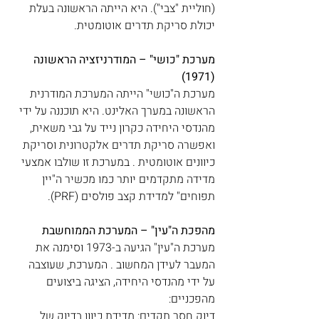
(חוליית "צבי"). היא הייתה הראשונה בעלת 
יכולת סריקת תדרים אוטומטית. 
מערכת "כושי" – המודרניזציה הראשונה 
(1971)
מערכת ה"כושי" הייתה המערכת המודרנית 
הראשונה במערך האלינט. היא תוכננה על ידי 
מהנדסי היחידה כקרון נייד על גבי משאית, 
ואפשרה סריקת תדרים אלקטרונית וסריקת 
כיוונים אוטומטית . במערכת זו שולבו אמצעי 
מדידה מתקדמים יותר כמו מכשיר ה"יין 
תפוחים" למדידת קצב פולסים (PRF). 
מהפכת ה"עין" – המערכת הממוחשבת
מערכת ה"עין" הגיעה ב-1973 וסימנה את 
המעבר לעידן המחשוב . המערכת, שעוצבה 
על ידי מהנדסי היחידה, הציגה ביצועים 
מהפכניים: 
דיוק חסר תקדים: מדידת כיוון בדיוק של 