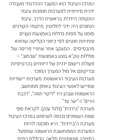
המרכז העיבוד הוא המעבר ההדרגתי מעבודה 
ידנית סיזיפית למערכות תומכות עיבוד:
התקופה הידנית: בראשית הדרך, עיבוד 
הנתונים היה ידני לחלוטין. מיקומי הקורנים 
סומנו על מפות גדולות באמצעות נעצים 
ומתיחת חוטים לפי כיווני הקליטה שדווחו 
מהבסיסים . המעקב אחר שינויי פריסה של 
סוללות טק"א בוצע באמצעות "שכתוב" – 
פעולת רישום ידנית של דיווחים בכרטיסיות 
ובדיקתם אל מול המערך המוכר . 
מערכות העיבוד הראשונות: מערכות ייעודיות 
שסייעו לאנשי העיבוד באופן ממוחשב. 
הראשונות שבהן היו "ליקוי חמה", "רכבת 
הרים" ו-"יער עד" . 
מערכת "בירנית" (גלגל ענק): לקראת סוף 
שנות השמונים נכנסה לשימוש במרכז העיבוד 
מערכת ה"בירנית". היא תוכננה להיות 
המערכת הממוחשבת הראשונה שתפעל 
בתצורה אוטומטית מלאה, הכוללת בסיס 