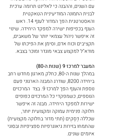
עם השנים, וההבנה כי לאלינט תרומה ערכית 
לבנית התמונה המודיעינית הטאקטית 
והאסטרטגית הפך המדור לענף 14. ראש 
הענף בכפיפות ישירה למפקד היחידה. שינוי 
זה איפשר ניהול עצמאי יותר של משאבים, 
תקציבים וכוח אדם, וסימן את הפיכתו של 
מודא"ל למקצוע צבאי מוגדר ומוכר בצבא.
המעבר למרכז 9 (שנות ה-80)
במהלך שנות ה-80, כחלק מארגון מחדש רחב 
ביחידה 8200, שודרג המבנה הארגוני פעם 
נוספת והענף הפך למרכז 9. בצד  המרכזים 
הנוספים, כשמפקדי כל המרכזים כפופים 
ישירות למפקד היחידה. מבנה זה איפשר 
חלוקה פנימית עמוקה ומקצועית יותר, 
שכללה דֶּסְקִים (תתי מדור בחלוקה מקצועית) 
שהתמחו בזירות גיאוגרפיות ספציפיות ובסוגי 
איומים שונים.