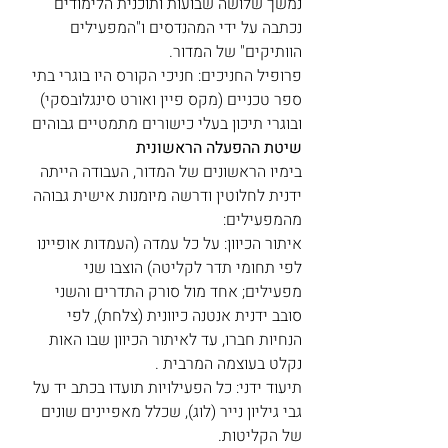
נמשך שלושה שבועות ותוכנית הלימודים 
נכתבה על ידי המהנדסים ו"המפעילים 
הוותיקים" של המדור.
פרופיל החניכים: חניכי הקורס היו בוגרי בתי 
ספר טכניים (מקס פיין ואורט סינגלובסקי) 
ובוגרי תיכון בעלי כישורים מתמטיים גבוהים
שיטת ההפעלה הראשונית
בימיו הראשונים של המדור, העבודה הייתה 
ידנית לחלוטין ודרשה מיומנות אישית גבוהה 
מהמפעילים:
איתור הכיוון: על כל עמדה (העמדות אופיינו 
לפי תחומי תדר לקליטה) הוצבו שני 
מפעילים; אחד מול סורק התדרים והשני 
סובב ידנית אנטנה כיוונית (צלחת), לפי 
הנחיות חברו, עד לאיתור הכיוון שבו האות 
נקלט בעוצמה המרבית . 
תיעוד ידני: כל הפעילויות תועדו בכתב יד על 
גבי גיליון נייר (לוג), שכלל מאפיינים שונים 
של הקליטות.