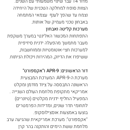
מדור 14 עבר שינוי משמעותי עם השנים. 
הצוות סופח למחלקה הטכנית של היחידה 
וצמח עד שהפך לענף  עצמאי המתמחה 
באבחון טכני מעמיק של אותות.
מערכות קליטה ואבחון
התפתחות המכשור האלינטי במערך משקפת 
מעבר מתמשך מהפעלה ידנית סיזיפית 
למערכות חצי-אוטומטיות וממוחשבות, 
ששיפרו את הדיוק, המהירות ויכולת הניתוח. 
דור הראשונים: APR-9 ו"אקספורט"
מערכת ה-APR-9: המערכת המבצעית 
הראשונה התבססה על ציוד מזדמן ומקלט 
אמריקאי מתקופת מלחמת העולם השנייה . 
המפעיל החליף ידנית מקלטים (טיונרים) 
לתחומי תדר שונים, ומדידות הפרמטרים 
בוצעו באמצעות אוסצילוסקופ. 
"אקספורט": מערכת אמריקאית שהגיעה ערב 
מלחמת ששת הימים והותקנה בהר קרן 