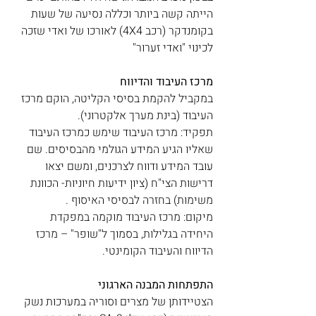
הייתה קשה ביותר וכללה נסיעה של שעות 
בקומנדקר (רכב 4X4) לאורכו של ואדי שזכה 
לכינוי "ואדי זערור"
מרכז העיבוד והדיווח
במקביל להקמת בסיסי הקליטה, הוקם מרכז 
העיבוד (בינת מערך אלקטרוני). 
תפקיד: מרכז העיבוד שימש כמרכז העיבוד 
שאליו הגיע המידע הגולמי מהבסיסים. שם 
עובד המידע ודווח לצרכנים, ומשם יצאו 
דרישות הצי"ח (ציון ידיעות חיוניות- הכוונת 
משימות) בחזרה לבסיסי האיסוף . 
מיקום: מרכז העיבוד מוקמה במפקדת 
היחידה בגלילות, בסמוך ל"שופר" – מרכז 
הדיווח והעיבוד הקומינטי. 
התפתחות המבנה הארגוני
הצטיידותן של מצרים וסוריה במערכות נשק 