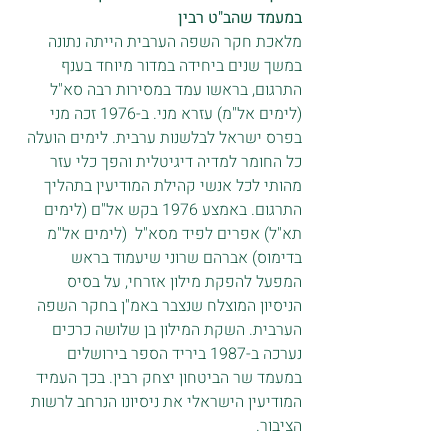
במעמד שהב"ט רבין 
מלאכת חקר השפה הערבית הייתה נתונה 
במשך שנים ביחידה במדור מיוחד בענף 
התרגום, בראשו עמד במסירות רבה סא"ל 
(לימים אל"מ) עזרא מני. ב-1976 זכה מני 
בפרס ישראל לבלשנות ערבית. לימים הועלה 
כל החומר למדיה דיגיטלית והפך כלי עזר 
מהותי לכל אנשי קהילת המודיעין בתהליך 
התרגום. באמצע 1976 בקש אל"ם (לימים 
תא"ל) אפרים לפיד מסא"ל  (לימים אל"מ 
בדימוס) אברהם שרוני שיעמוד בראש 
המפעל להפקת מילון אזרחי, על בסיס 
הניסיון המוצלח שנצבר באמ"ן בחקר השפה 
הערבית. השקת המילון בן שלושה כרכים 
נערכה ב-1987 ביריד הספר בירושלים 
במעמד שר הביטחון יצחק רבין. בכך העמיד 
המודיעין הישראלי את ניסיונו הנרחב לרשות 
הציבור.