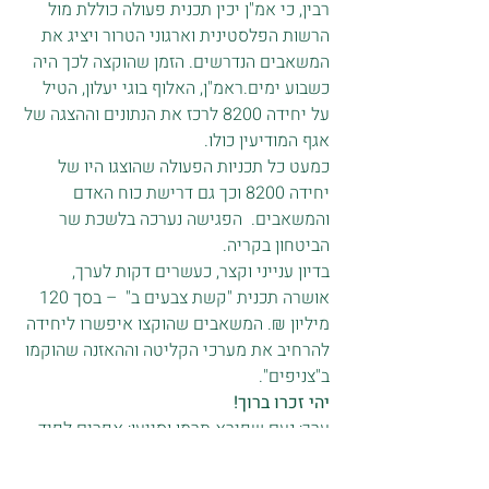
רבין, כי אמ"ן יכין תכנית פעולה כוללת מול 
הרשות הפלסטינית וארגוני הטרור ויציג את 
המשאבים הנדרשים. הזמן שהוקצה לכך היה 
כשבוע ימים.ראמ"ן, האלוף בוגי יעלון, הטיל 
על יחידה 8200 לרכז את הנתונים וההצגה של 
אגף המודיעין כולו.
כמעט כל תכניות הפעולה שהוצגו היו של 
יחידה 8200 וכך גם דרישת כוח האדם 
והמשאבים.  הפגישה נערכה בלשכת שר 
הביטחון בקריה.
בדיון ענייני וקצר, כעשרים דקות לערך, 
אושרה תכנית "קשת צבעים ב"  – בסך 120 
מיליון ₪. המשאבים שהוקצו איפשרו ליחידה 
להרחיב את מערכי הקליטה וההאזנה שהוקמו 
ב"צניפים".
יהי זכרו ברוך!
ערך: נעם שפירא.תרמו וסייעו: אפרים לפיד, 
חנן גפן ואלי בר.