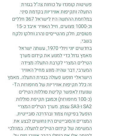
פשיטות קומנדו על כוחות צה"ל בגזרת 
התעלה ותקיפות אוויריות בקדמת סיני.  
במלחמת ההתשה היו לישראל 367 חללים 
וכ-1000 פצועים. חיל האוויר איבד כ-15 
מטוסים, חלק מהטייסים נהרג וחלקו נלקח 
בשבי.
בחדשים יוני ויולי 1970, עשתה ישראל 
מאמץ גדול כדי למנוע את קידום מערך 
הטילים המצרי לקרבת התעלה מצידה 
המערבי, דבר שהיה מונע מחיל האוויר 
הישראלי חופש פעולה בגזרת התעלה. מאמץ 
זה כלל תקיפות אוויריות של מחפורות הT- 
שנועדו לאפשר קליטת סוללות הטילים 
(כ-100 מחפורות) וכמובן תקיפת סוללות  
SA2 ו-SA3 עצמן. מערך הטילים המצרי 
הופעל בפיקוח צמוד ובהדרכה סובייטית.
המצרים והסובייטים היו נחושים לבצע את 
המשימה של קידום הטילים לתעלה. במהלכי 
לחימה אלו אף הופלו בקרב אווירי יזום על 