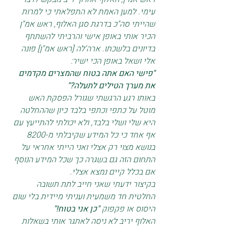
עימי. למען האמת לא התפלאתי כי למרות 
שהייתי סה"כ בדרגת סגן האלוף, ראש אמ"ן 
הכיר אותי באופן אישי והרביתי להשתתף 
בדיונים בלשכתו. ארה'לה [ראש אמ"ן] פונה 
אלי ושאל באופן הכי ישיר: 
"פישי האם אתה בטוח שהמצרים מקדמים 
את מערך הטילים לתעלה?"
באותו רגע הרגשתי שגורל הפסקת האש 
מוטל על כתפי וכתפי בלבד כיון שההחלטה 
היא שלי ושלי בלבד, ולא יכולתי להתייעץ עם 
אף אחד כי כל המידע שקיבלתי מ-8200 
בנושא מצוי רק אצלי ואני הייתי אחראי על 
התחום הזה גם בשגרה כך שכל המידע הנוסף 
אם בכלל קיים נמצא אצלי. 
בקיצור ידעתי שאני חייב לתת תשובה 
החלטית חד משמעית ועניתי מיידית בלי שום 
היסוס או פקפוק 
"כן אני בטוח!"
האלוף יריב לא ניסה לאתגר אותי בשאלות 