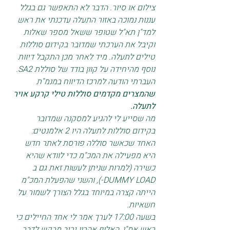
צילום או סיור. הדבר לא התאפשר גם בגלל 
עננות נמוכה באזור התעלה עדכנתי את ראש 
למד"ן תא"ל שטופר ששאל מספר שאלות 
וקיבל את הערכתי שמדובר בקידום סוללות 
טילים לתעלה. מיד לאחר מכן התקבל דיוות 
נוסף מהיחידה על קוון בודד של סוללת SA2. 
העברתי הודעה למרכז הדיווח במנמ"ת 
שהמצרים מקדמים סוללות טילי קרקע אויר 
לתעלה. 
מה שסייע לי להגיע למסקנה שמדובר 
בקידום סוללות לתעלה היו 2 אלמנטים: 
האחד שכאשר סוללה פורסת לאתר חדש 
היא מפעילה את המכ"מ כדי לוודא שהיא 
כשירה (למרות שניתן לעשות זאת גם ב 
DUMMY LOAD-), והשני שהפעלת המכ"מ 
הייתה קצרה במיוחד בגלל הצורך לשמור על 
חשאיות. 
בשעה 17:00 לערך אמר לי אחד החיילים כי 
ראש אמ"ן, האלוף אהרון יריב מבקש לדבר 