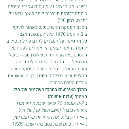
ידינו 5 מטוסי מיג 21 מוטסים על ידי טייסים 
רוסיים דרומית מערבית לעיר סואץ. (ראו על 
"מבצע רמון 20").
הסכם הפסקת האש שנכנס כאמור לתוקף 
ב-8 אוגוסט 1970, כלל הקפאת המצב - 
כלומר נאסר על המצרים לקדם סוללות טילים 
לתעלה. האמריקאים היו אמורים לפקח על 
ההסכם באמצעות גיחות צילום בגובה רב של 
מטוסי U-2 . המצרים הציבו סוללות דמה 
באזור התעלה ובחסות הסכם הפסקת האש 
החליפו אותן בסוללות חיות ובכך טשטשו את 
עובדת הפרת ההסכם.
מהלך האירועים במרכז השליטה של חיל 
האוויר (עדות אישית)
ב 8-7 אוגוסט 70 שישי שבת הייתי תורן 
התראה ב"בור" [מוצב השליטה] של חיל 
האוויר וקיבלתי את האחריות על המודיעין 
האווירי.  ביום שבת בסביבות השעה 15:00 