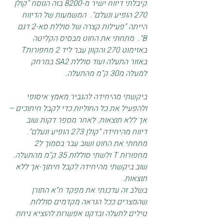
קיבלתי דיווח ישיר מ-8200 בזה הנוסח "קולן 
270 הופיע ונעלם".  המשמעות של הדיווח 
הייתה "פעילות קצרה של סוללת סא-2 דגם 
B".  מתחתי את החוט מבסיס הקליטה 
באזימוט 270 והקוון עבר ליד 2 מחפורותT  
באזור התעלה ועוד סוללת SA2 במרחק 
למעלה מ30 ק"מ מהתעלה.
ביקשתי מהיחידה להגביר מאמץ איסופי 
ולהפעיל את כל החוליות כדי לקבל חיתוכים –
אך ללא תוצאות. לאחר מספר דקות שוב 
דיווח מהיחידה "קולן 273 הופיע ונעלם". 
מתחתי את החוט ושוב עבר בסמוך ל2 
מחפורות T ולשתי סוללות 35 ק"מ מהתעלה. 
שוב ביקשתי מהיחידה לקבל חיתוך-אך ללא 
תוצאות.
בשלב זה עדכנתי את מפקד ח"א התורן 
שהמצרים ככל הנראה מקדמים סוללות 
טילים לתעלה ובדקנו אפשרות להוציא גיחת 