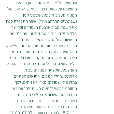
שנישאה על ארבעה עמודי בטון גבוהים 
המוצבים על משטח בטון. בחלקו התחתון של 
המגדל פעל בית כנסת שכונתי קטן 
(שבינתיים התרחב מאד), אשר מתפלליו סגרו 
את השטח סביב ארבעת העמודים וכך יצרו 
חלל תפילה. בית כנסת קטן זה היה ה"קומה" 
הראשונה של המגדל. מעליה, היחידה 
הכשירה שתי קומות נוספות והקומה העליונה, 
השלישית, הותקנה לעבודה הייעודית. היא 
כללה מספר עמדות הפקה שחוברו לאנטנות 
קליטה שהותקנו על עמוד בגג המגדל. הקומה 
האמצעית הוקצתה למגורים עבור 
אלחוטני/חיילי המקום. התנאים הפיזיים 
במקום היו צפופים מאד ולא נוחים. לכך 
התווסף הקושי ל"חיים משותפים" עם באי 
בית הכנסת השכונתי, ואילוצי הנגישות 
בשבתות ובחגים בשכונת בית וגן הדתית. 
העבודה במגדל היתה בשתי משמרות:
8-7 אלחוטנים בשעות  07:00- 13:00.