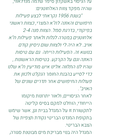
על הניסוי באשקלון סיפר שלמה מנדלאווי, 
שהיה מפקד צוות האלחוטנים:
       "בשנת 1956 נקראתי לבצע פעילות 
חיפושים והאזנה לח"א המצרי, כצוות ראשוני 
בפיקודי, בדרגת סמל. הצוות מנה 2-4 
אלחוטנים במטרה לגלות ולאתר פעילות ח"א 
אויב. לא היה לי ולצוות שום ניסיון קודם 
בנושא זה. הפעילות הייתה  גם עם טיסות 
האזנה וגם על הקרקע. בטיסות הראשונות , 
שהיו לנו התלווה אלינו איש מודיעין ח"א שלנו 
כדי לסייע בהבנת החומר הנקלט ולכוון את 
פעולות החיפושים אחר תדרים שונים של 
האויב".
לאחר הניסויים, ולאור יתרונות מיקומו 
הייחודי, הוחלט למקם בסיס קליטה 
לתקשורת זו על המגדל בבית וגן, אשר שימש 
בתקופת המנדט הבריטי נקודת תצפית של 
הצבא הבריטי. 
המגדל היה בנוי מבריכת מים מבוטנת סגורה, 