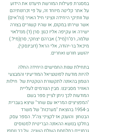
במסגרת פעילות המורשת תיעדנו את הידוע 
על אתר קליטה מיוחד זה, על פי זכרונותיהם 
של וותיקי היחידה ונציגי חיל האויר (נח"אים) 
אשר שירתו במקום, או שהיו קשורים בצורה 
ישירה או עקיפה אליו כגון: סרן (ד) מנדלאוי 
שלמה, רס"ר(מיל.) אברהם יצחקי, סרן(מיל.) 
מיכאל בר-יהודה, אלי הראל (דובינסקי), 
יהושע חורש ואחרים. 
בתחילת שנות החמישים היחידה החלה 
להיות מודעת לפוטנציאל המודיעיני והמבצעי 
הטמון בהאזנה לתקשורת הטקטית של  חילות 
האוויר מסביבנו. מבין הגורמים לעליית 
המודעות לכך ניתן לציין ספר בשם 
"המפציצים המריאו עם שחר" שיצא בעברית 
ב-1954 בהוצאת "מערכות" של משרד 
הבטחון  והוענק אז לקציני צה"ל. הספר עסק 
בחלקו בנושא ההאזנה הבריטית למטוסים 
גרמניים במלחמת העולם השניה. על כך נוספו 