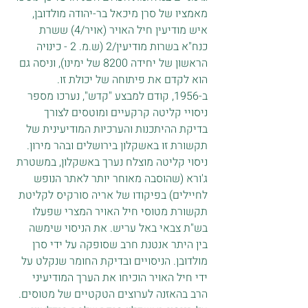
מאמציו של סרן מיכאל בר-יהודה מולדובן, 
איש מודיעין חיל האויר (אויר/4) ששרת 
כנח"א בשרות מודיעין/2 (ש.מ. 2 - כינויה 
הראשון של יחידה 8200 של ימינו), וניסה גם 
הוא לקדם את פיתוחה של יכולת זו. 
ב-1956, קודם למבצע "קדש", נערכו מספר 
ניסויי קליטה קרקעיים ומוטסים לצורך 
בדיקת ההיתכנות והערכיות המודיעינית של 
תקשורת זו באשקלון בירושלים ובהר מירון. 
ניסוי קליטה מוצלח נערך באשקלון, במשטרת 
ג'ורא (שהוסבה מאוחר יותר לאתר הנופש 
לחיילים) בפיקודו של אריה סורקיס לקליטת 
תקשורת מטוסי חיל האויר המצרי שפעלו 
בש"ת צבאי באל עריש. את הניסוי שימשה 
בין היתר אנטנת חרב שסופקה על ידי סרן 
מולדובן. הניסויים ובדיקת החומר שנקלט על 
ידי חיל האויר הוכיחו את הערך המודיעיני 
הרב בהאזנה לערוצים הטקטיים של מטוסים. 