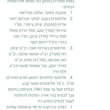
בצוות ששירת במתקן הזה מצאנו את השמות 
הבאים:-  
מפקח/ מפקד: שלמה מנדלאווי.
אלחוטנים בקבע: יצחקי אברהם, לאור 
אליהו (מפקח), יצחק ציפורי, סמ"ר 
שיראזי (שזר) יעקב, סמל חרדון שאול, 
סמל ברזילי (חדד) יצחק, רס"ר חגה 
כדורי ורס"ל ירוחם יוסף.
 אלחוטנים בשירות חובה: רב"ט יצחק 
רוני (סעיד), רב"ט חבושה שלמה, רב"ט 
זאב שם-טוב, סמל דנה נסים, רב"ט 
כוויתי יעקב, טור' שמואל מנשה ורב"ט 
זלוף דויד.
אלחוטני מילואים: יהושע חורש ואחרים.
סה"כ : כ 15 אלחוטנים ואנשי קבע.
הבסיס פעל עד שנת 1961, והעיסוק בתחום 
עבר לבסיס בהר אורה. הסיבות להחלטה 
לעבור לבסיס החדש היו:
הצורך בהרחבת הכיסוי ובתוספת עמדות.