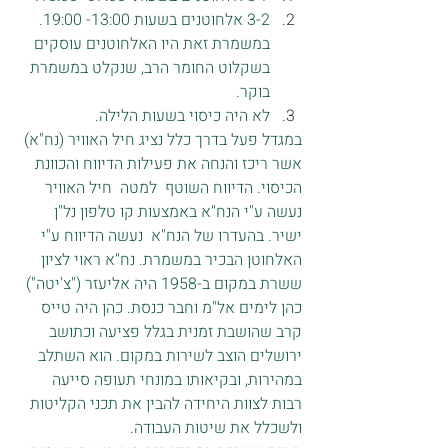
3-2 אלחוטנים בשעות 13:00- 19:00. 
במשמרת זאת היו האלחוטנים עוסקים 
בשקלוט החומר הרב, שנקלט במשמרת 
בוקר.
לא היה כיסוי בשעות הלילה.
במגדל פעל בדרך כלל נציג חיל האוויר (נח"א) 
אשר ריכז והנחה את פעילות הדיווח והכוונת 
הכיסוי. הדיווח השוטף  למטה  חיל האוויר 
נעשה ע"י הנח"א באמצעות קו טלפון נל"ן 
ישיר. בהעדרו של הנח"א  נעשה הדיווח ע"י 
האלחוטן הבכיר במשמרת. נח"א ראוי לציון 
ששרת במקום ב-1958 היה אליעזר ("צ'יטה") 
כהן לימים אל"מ וחבר כנסת. כהן היה טייס 
קרב שהושבת זמנית בגלל פציעה וכתושב 
ירושלים הוצב לשירות במקום. הוא השתלב 
במהירות, ובקיאותו במונחי תעופה סייעה 
רבות לצוות היחידה להבין את תכני הקליטות 
ולשכלל את שיטות העבודה.   