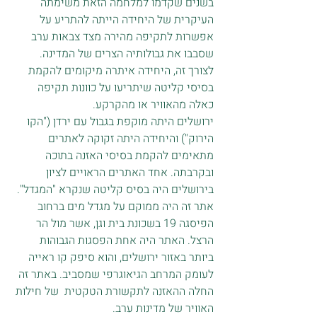
בשנים שקדמו למלחמה הזאת משימתה 
העיקרית של היחידה הייתה להתריע על 
אפשרות לתקיפה מהירה מצד צבאות ערב 
שסבבו את גבולותיה הצרים של המדינה. 
לצורך זה, היחידה איתרה מיקומים להקמת 
בסיסי קליטה שיתריעו על כוונות תקיפה 
כאלה מהאוויר או מהקרקע. 
ירושלים היתה מוקפת בגבול עם ירדן ("הקו 
הירוק") והיחידה היתה זקוקה לאתרים 
מתאימים להקמת בסיסי האזנה בתוכה 
ובקרבתה. אחד האתרים הראויים לציון 
בירושלים היה בסיס קליטה שנקרא "המגדל". 
אתר זה היה ממוקם על מגדל מים ברחוב 
הפיסגה 19 בשכונת בית וגן, אשר מול הר 
הרצל. האתר היה אחת הפסגות הגבוהות 
ביותר באזור ירושלים, והוא סיפק קו ראייה 
לעומק המרחב הגיאוגרפי שמסביב. באתר זה 
החלה ההאזנה לתקשורת הטקטית  של חילות 
האוויר של מדינות ערב. 