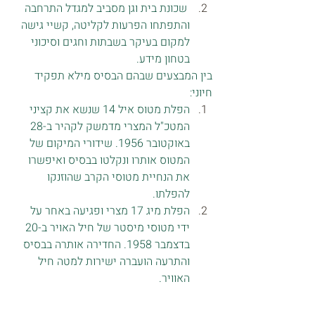
 שכונת בית וגן מסביב למגדל התרחבה 
והתפתחו הפרעות לקליטה, קשיי גישה 
למקום בעיקר בשבתות וחגים וסיכוני 
בטחון מידע. 
בין המבצעים שבהם הבסיס מילא תפקיד 
חיוני:
הפלת מטוס איל 14 שנשא את קציני 
המטכ"ל המצרי מדמשק לקהיר ב-28 
באוקטובר 1956. שידורי המיקום של 
המטוס אותרו ונקלטו בבסיס ואיפשרו 
את הנחיית מטוסי הקרב שהוזנקו 
להפלתו. 
הפלת מיג 17 מצרי ופגיעה באחר על 
ידי מטוסי מיסטר של חיל האויר ב-20 
בדצמבר 1958. החדירה אותרה בבסיס 
והתרעה הועברה ישירות למטה חיל 
האוויר. 
יצוין כי ערב "מלחמת ששת הימים" (יוני 
1967) הוכשר המגדל לשמש מתקן חירום 