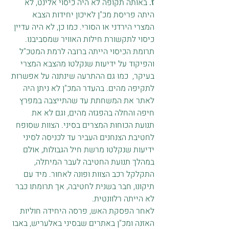
ז.
 באותה תקופה לא היה כיסוי אלינט, לא 
היתה פריסת מכ"ן לאיכון יחידות הצבא 
המצרי הירדני או הסורי. כמו כן, לא היה עדיין 
כיסוי לתקשורת חילות האוויר שמסביבנו.
תרומת הכיסוי הייתה ברובה לרמת המטכ"ל 
והפיקוד על ידיעות שנקלטו מהצבא המצרי 
בעיקר,  כמו גם ההתרעה שינתנה על אפשרות 
לתקיפה מהים. בהעדר המכ"ן לא ניתן היה 
לאתר את המשחתת עד שהתייצבה במפרץ 
חיפה והחלה בהפגזה מהים, וגם לא את 
תנועת הכוחות המצרים בסיני. הצוות שסופח 
לחטיבת הצנחנים העביר עד לכניסה לסיני 
ידיעות שנקלטו מרשת חיל הגבולות, אולם 
במהלך תנועת החטיבה לעבר המיתלה, 
התקלקל רכב הצוות ופונה לאחור. מיד עם 
תיקונו, חבר בשנית לחטיבה, אך תרומתו כבר 
לא הייתה רלוונטית.
לאחר הפסקת האש, פרסה היחידה חוליות 
האזנה ומכ"ן באתרים שבסיני באלעריש, באבו 