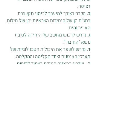
רציפה.
ב. 
הכרה בצורך להיערך לכיסוי תקשורת 
בתג"ם הן של היחידות הצבאיות והן של חילות 
האוויר והים.
ג. 
נדרש לרכוש מחשב של היחידה לטובת 
נושא "החיבור".
ד. 
נדרש לשפר את היכולות הטכנולוגיות של 
מערכי האנטנות וציוד הקליטה וההקלטה. 
ה.
  שדרוג ההאזנה הניידת בצמוד לכוחות 
הלוחמים לצורך האזנה טקטית (תחת הכותרת 
"ביקורת קשר"). בפועל, הוקמו מסגרות האזנה 
פיקודיות (יחידה 516 בפיקוד צפון, יחידה 
517 בפיקוד מרכז ויחידה 518 בפיקוד דרום. 
יחידות אלה היו כפופות ארגונית לפיקודים 
ומקצועית ליחידה 515).המסגרות הללו 
תורגלו במלחמת ששת הימים (1967) 
ובעקבותיה שונתה הכפיפות שלהם והן פורקו 
והאחריות על הכלים והאנשים הועברה ל-515 