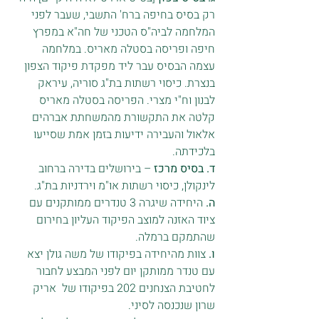
רק בסיס בחיפה ברח' התשבי, שעבר לפני 
המלחמה לביה"ס הטכני של חה"א במפרץ 
חיפה ופריסה בסטלה מאריס. במלחמה 
עצמה הבסיס עבר ליד מפקדת פיקוד הצפון 
בנצרת. כיסוי רשתות בת"ג סוריה, עיראק 
לבנון וח"י מצרי. הפריסה בסטלה מאריס 
קלטה את התקשורת מהמשחתת אברהים 
אלאול והעבירה ידיעות בזמן אמת שסייעו 
בלכידתה.
ד. בסיס מרכז 
– בירושלים בדירה ברחוב 
לינקולן, כיסוי רשתות או"מ וירדניות בת"ג.
ה.
 היחידה שיגרה 3 טנדרים ממותקנים עם 
ציוד האזנה למוצב הפיקוד העליון בחירום 
שהתמקם ברמלה.
ו. 
צוות מהיחידה בפיקודו של משה גולן יצא 
עם טנדר ממותקן יום לפני המבצע לחבור 
לחטיבת הצנחנים 202 בפיקודו של  אריק 
שרון שנכנסה לסיני. 