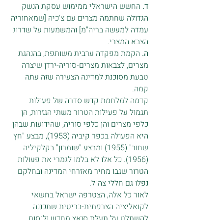
ד.
 החשש הישראלי ממימוש עסקת הנשק 
הגדולה שחתמה מצרים עם צ'כיה [שמאחוריה 
עמדה למעשה בריה"מ] והמשמעות על שדרוג 
הצבא המצרי.
ה. 
הקמת מפקדה ערבית משותפת, בהנהגת 
מצרים, לצבאות מצרים-סוריה-ירדן שיצרה 
טבעת מסוכנת למדינה הצעירה שזה עתה 
קמה.
קדמה למלחמת קדש סדרה של פעולות 
תגמול על פעילות הטרור משתי הגזרות, הן 
כלפי מצרים והן כלפי סוריה, שהידועות שבהן 
היא הפעולה בכפר קיביה (1953), מבצע "חץ 
שחור" (1955) ומבצע "שומרון" בקלקיליה 
(1956). כל אלו לא בלמו לגמרי את פעולות 
הטרור שגבו מחיר מאזרחי המדינה ובחלקם 
נפלו גם חללי צה"ל.
לאור כל אלה, הצטרפה ישראל בחשאי 
לקואליציה הצרפתית-בריטית שתכננה 
להשתלט על תעלת סואץ מחדש ולנסות 