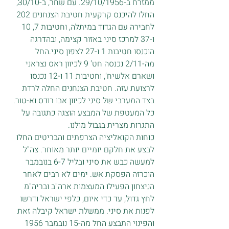
ממזרח ב-29/10/1956. עם שחר, ב-30/10, 
החלו להיכנס קרקעית חטיבת הצנחנים 202 
לחבירה עם הגדוד במיתלה, וחטיבות 7, 10 
ו-37 למרכז סיני באזור קצימה, ובהדרגה 
הוכנסו חטיבות 1 ו-27 לצפון סיני.החל 
מה-2/11 נכנסה חט' 9 לכיוון ראס נצראני 
ושארם אלשיח', וחטיבות 11 ו-12 נכנסו 
לרצועת עזה. חטיבת הצנחנים החלה לרדת 
בצד המערבי של סיני לכיוון אבו רודס וא-טור. 
כל המעטפת של המבצע הוצגה כתגובה על 
התגרות מצרית בגבול מולנו.
כוחות הקואליציה הצרפתים והבריטים החלו 
לבצע את חלקם יומיים יותר מאוחר. צה"ל 
למעשה כבש את סיני ובליל 6-7 בנובמבר 
הוכרזה הפסקת אש. ימים לא רבים לאחר 
הניצחון הפעילו המעצמות ארה"ב ובריה"מ 
לחץ גדול, עד כדי איום, כלפי ישראל ודרשו 
לפנות את סיני. ממשלת ישראל קיבלה זאת 
והפינוי התבצע החל מה-15 נובמבר 1956 