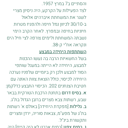
והסתיים ב7 במרץ 1957.
לצד הפעילות על הקרקע, היה ניסיון מצרי 
לשגר את המשחתת איברהים אלאול 
ב-30/10 לכיוון נמל חיפה ולהפגיז מטרות 
חיוניות בחיפה ובמפרץ. לאחר הקרב הימי 
נשבתה המשחתת ולימים צורפה לצי חיל הים 
ונקראה אח"י ק-38.
השתתפות היחידה במבצע
בשל החשאיות הרבה בה נעשו ההכנות 
למבצע, היחידה לא הייתה במעגל שותפי 
הסוד למבצע ולכן רק ביומיים שלפניו נערכה 
היחידה לכיסוי, כולל הוצאת צוות האזנה עם 
חטיבת הצנחנים 202. הכיסוי התבצע כדלקמן:
א. בסיס דרום 
בתחנת הרכבת הטורקית בבאר 
שבע, רשתות צבא מצרים ברובן הגדול בת"ג.
ב. גלילות
 [מפקדת היחידה] באולם א' רשתות 
בת"ג של מפע"מ, צבאות סוריה, ירדן ומצרים 
ותקשורת בינ"ל.
ג. בסיס צפון
 [בסיס אררט לא היה קיים] היה 