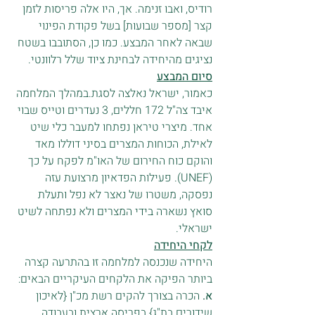
רודיס, ואבו זנימה. אך, היו אלה פריסות לזמן 
קצר [מספר שבועות] בשל פקודת הפינוי 
שבאה לאחר המבצע. כמו כן, הסתובבו בשטח 
נציגים מהיחידה לבחינת ציוד שלל רלוונטי.
סיום המבצע
כאמור, ישראל נאלצה לסגת.במהלך המלחמה 
איבד צה"ל 172 חללים, 3 נעדרים וטייס שבוי 
אחד. מיצרי טיראן נפתחו למעבר כלי שיט 
לאילת, הכוחות המצרים בסיני דוללו מאד 
והוקם כוח החירום של האו"מ לפקח על כך 
(UNEF). פעילות הפדאיון מרצועת עזה 
נפסקה, משטרו של נאצר לא נפל ותעלת 
סואץ נשארה בידי המצרים ולא נפתחה לשיט 
ישראלי.
לקחי היחידה
היחידה שנכנסה למלחמה זו בהתרעה קצרה 
ביותר הפיקה את הלקחים העיקריים הבאים:
א. 
הכרה בצורך להקים רשת מכ"ן {לאיכון 
שידורים בת"ג} בפריסה ארצית ובעבודה 