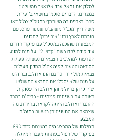
לסלק את גמאל עבד אלנאצר מהשלטון 
במצרים. הדברים סוכמו בחשאי ב"ועידת 
סבר" בצרפת בה השתתף רמטכ"ל צה"ל דאז 
משה דיין ומנכ"ל משהב"ט שמעון פרס. עם 
חזרתם לארץ נתנו "אור ירוק" לתכנית 
המבצעית שהוכנה במטכ"ל עם פיקוד הדרום 
עוד קודם לכם בשם "קדש 2". על מנת למנוע 
הפרעות למהלכים הצבאיים נעשתה פעולת 
הסוואה והטעיה לפיה צה"ל מתכנן פעילות 
צבאית מול ירדן, כך גם הונו ארה"ב, ובריה"מ 
על מנת שלא יסכלו את המבצע המשולש.
יצוין כי הן בריה"מ והן ארה"ב היו עסוקות 
באותה עת בעניינים פנימיים - בריה"מ במרד 
ההונגרי וארה"ב הייתה לקראת בחירות, מה 
שצמצם את התעניינותן בנעשה במזה"ת.
המבצע
תחילתו של המבצע היה בהצנחת גדוד 890 
בפיקודו של רפול בפתחת מעבר המיתלה 