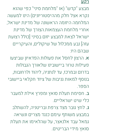
רקע
מבצע "קדש" (או "מלחמת סיני" כפי שהוא 
נקרא אצל חלק מההיסטוריונים) הינו למעשה 
המלחמה היזומה הראשונה של מדינת ישראל, 
אחרי מלחמת העצמאות.הצורך של מדינת 
ישראל לצאת למבצע יזום בסיני [כולל רצועת 
עזה] נבע ממכלול של שיקולים, והעיקריים 
שבהם היו:
א.
 הרצון לחסל את פעולות הפדאיון שביצעו 
פעילות טרור ביישובינו שלאורך הגבולות 
בדרום ובמרכז, עד לנתניה, ליהוד ולרחובות, 
בנוסף למאות גניבות של ציוד חקלאי ביישובי 
הספר.
ב.
 חסימת תעלת סואץ ומפרץ אילת למעבר 
כלי שיט ישראליים.
ג.
 לחץ גובר מצד צרפת ובריטניה, להשתלב 
במבצע משותף עימם כנגד מצרים ונשיאה 
גמאל עבד אלנאצר, על שהלאימו את תעלת 
סואץ מידי הבריטים.