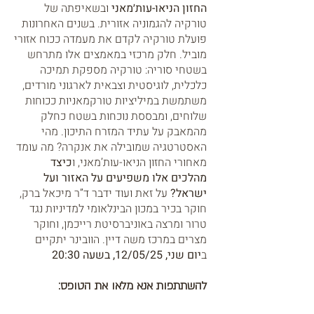
החזון הניאו-עות׳מאני
ובשאיפתה של
טורקיה להגמוניה אזורית. בשנים האחרונות
פועלת טורקיה לקדם את מעמדה ככוח אזורי
מוביל. חלק מרכזי במאמצים אלו מתרחש
בשטחי סוריה: טורקיה מספקת תמיכה
כלכלית, לוגיסטית וצבאית לארגוני מורדים,
משתמשת במיליציות טורקמאניות ככוחות
שלוחים, ומבססת נוכחות בשטח כחלק
מהמאבק על עתיד המזרח התיכון. מהי
האסטרטגיה שמובילה את אנקרה? מה עומד
מאחורי החזון הניאו-עות’מאני, ו
כיצד
מהלכים אלו משפיעים על האזור ועל
ישראל?
על זאת ועוד ידבר ד”ר מי
כאל ברק,
חוקר בכיר במכון הבינלאומי למדיניות נגד
טרור ומרצה באוניברסיטת רייכמן, וחוקר
מצרים במרכז משה דיין. הוובינר יתקיים
ב
יום שני, 12/05/25, בשעה 20:30
להשתתפות אנא מלאו את הטופס: