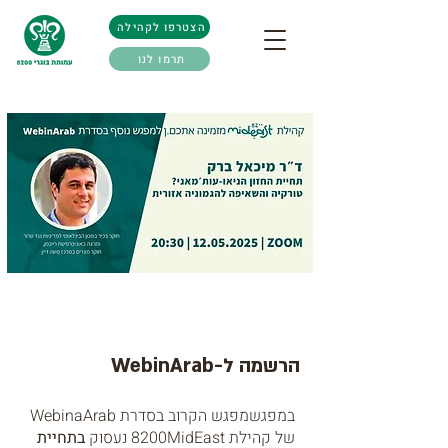
הצטרפו לקהילה
תרמו לנו
הרשמה ל-WebinArab
במפגשמפגש הקרוב בסדרת WebinaArab
של קהילת 8200MidEast נעסוק
בתחיית